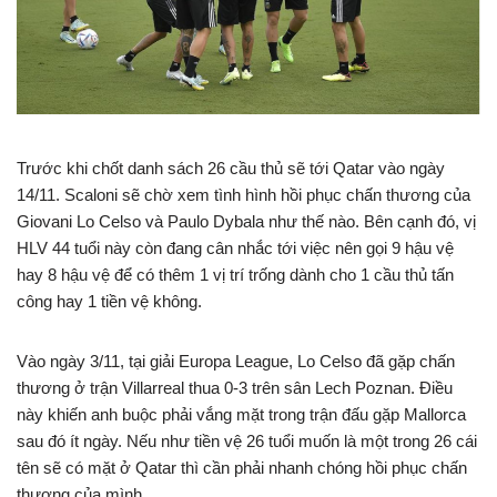
Trước khi chốt danh sách 26 cầu thủ sẽ tới Qatar vào ngày
14/11. Scaloni sẽ chờ xem tình hình hồi phục chấn thương của
Giovani Lo Celso và Paulo Dybala như thế nào. Bên cạnh đó, vị
HLV 44 tuổi này còn đang cân nhắc tới việc nên gọi 9 hậu vệ
hay 8 hậu vệ để có thêm 1 vị trí trống dành cho 1 cầu thủ tấn
công hay 1 tiền vệ không.
Vào ngày 3/11, tại giải Europa League, Lo Celso đã gặp chấn
thương ở trận Villarreal thua 0-3 trên sân Lech Poznan. Điều
này khiến anh buộc phải vắng mặt trong trận đấu gặp Mallorca
sau đó ít ngày. Nếu như tiền vệ 26 tuổi muốn là một trong 26 cái
tên sẽ có mặt ở Qatar thì cần phải nhanh chóng hồi phục chấn
thương của mình.