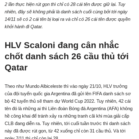
2 lần thực hiện rút gọn thì chỉ có 28 cái tên được giữ lại. Tuy
nhiên, đây sẽ không phải là danh sách cuối cùng bởi tới ngày
14/11 sẽ có 2 cái tên bị loại ra và chỉ có 26 cái tên được quyền
khởi hành đi Qatar.
HLV
Scaloni đang cân nhắc
chốt danh sách 26 cầu thủ tới
Qatar
Theo như Mundo Albiceleste thì vào ngày 21/10, HLV trưởng
của đội tuyển quốc gia Argentina đã gửi lên FIFA danh sách sơ
bộ 42 tuyển thủ sẽ tham dự World Cup 2022. Tuy nhiên, 42 cái
tên đó là những ai thì Liên đoàn Bóng đá Argentina (AFA) không
hề công khai để tránh xảy ra những tranh cãi khi mùa giải cấp
CLB đang diễn ra. Tuy nhiên, tới cuối tuần trước thì danh sách
này đã được rút gọn, từ 42 xuống chỉ còn 31 cầu thủ. Và tới
ngày 7/11 thì chỉ còn lại 28.