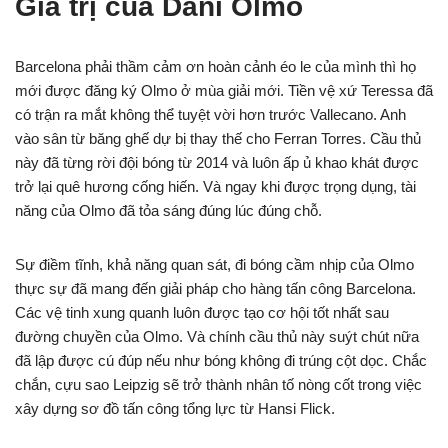
Giá trị của Dani Olmo
Barcelona phải thầm cảm ơn hoàn cảnh éo le của mình thì họ
mới được đăng ký Olmo ở mùa giải mới. Tiền vệ xứ Teressa đã
có trận ra mắt không thể tuyệt vời hơn trước Vallecano. Anh
vào sân từ băng ghế dự bị thay thế cho Ferran Torres. Cầu thủ
này đã từng rời đội bóng từ 2014 và luôn ấp ủ khao khát được
trở lại quê hương cống hiến. Và ngay khi được trọng dụng, tài
năng của Olmo đã tỏa sáng đúng lúc đúng chỗ.
Sự điềm tĩnh, khả năng quan sát, đi bóng cầm nhịp của Olmo
thực sự đã mang đến giải pháp cho hàng tấn công Barcelona.
Các vệ tinh xung quanh luôn được tạo cơ hội tốt nhất sau
đường chuyền của Olmo. Và chính cầu thủ này suýt chút nữa
đã lập được cú đúp nếu như bóng không đi trúng cột dọc. Chắc
chắn, cựu sao Leipzig sẽ trở thành nhân tố nòng cốt trong việc
xây dựng sơ đồ tấn công tổng lực từ Hansi Flick.