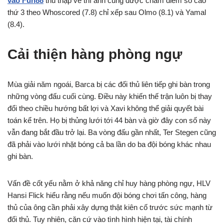
vào Fun88
thu thập về thì anh cũng được chấm điểm số cao
thứ 3 theo Whoscored (7.8) chỉ xếp sau Olmo (8.1) và Yamal
(8.4).
Cải thiện hàng phòng ngự
Mùa giải năm ngoái, Barca bị các đối thủ liên tiếp ghi bàn trong
những vòng đấu cuối cùng. Điều này khiến thế trận luôn bị thay
đổi theo chiều hướng bất lợi và Xavi không thể giải quyết bài
toán kể trên. Họ bị thủng lưới tới 44 bàn và giờ đây con số này
vẫn đang bắt đầu trở lại. Ba vòng đấu gần nhất, Ter Stegen cũng
đã phải vào lưới nhặt bóng cả ba lần do ba đội bóng khác nhau
ghi bàn.
Vấn đề cốt yếu nằm ở khả năng chỉ huy hàng phòng ngự, HLV
Hansi Flick hiểu rằng nếu muốn đội bóng chơi tấn công, hàng
thủ của ông cần phải xây dựng thật kiên cố trước sức mạnh từ
đối thủ. Tuy nhiên, căn cứ vào tình hình hiện tại, tài chính