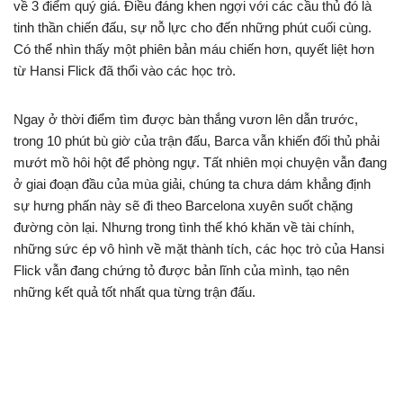
về 3 điểm quý giá. Điều đáng khen ngợi với các cầu thủ đó là
tinh thần chiến đấu, sự nỗ lực cho đến những phút cuối cùng.
Có thể nhìn thấy một phiên bản máu chiến hơn, quyết liệt hơn
từ Hansi Flick đã thổi vào các học trò.
Ngay ở thời điểm tìm được bàn thắng vươn lên dẫn trước,
trong 10 phút bù giờ của trận đấu, Barca vẫn khiến đối thủ phải
mướt mồ hôi hột để phòng ngự. Tất nhiên mọi chuyện vẫn đang
ở giai đoạn đầu của mùa giải, chúng ta chưa dám khẳng định
sự hưng phấn này sẽ đi theo Barcelona xuyên suốt chặng
đường còn lại. Nhưng trong tình thế khó khăn về tài chính,
những sức ép vô hình về mặt thành tích, các học trò của Hansi
Flick vẫn đang chứng tỏ được bản lĩnh của mình, tạo nên
những kết quả tốt nhất qua từng trận đấu.