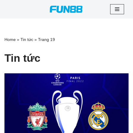
Chuyển
tới
nội
dung
Home
»
Tin tức
»
Trang 19
Tin tức